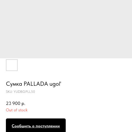
Сумка PALLADA ugol'
SKU:
YUDBGPLL50
23 900
р.
Out of stock
Сообщить о поступлении